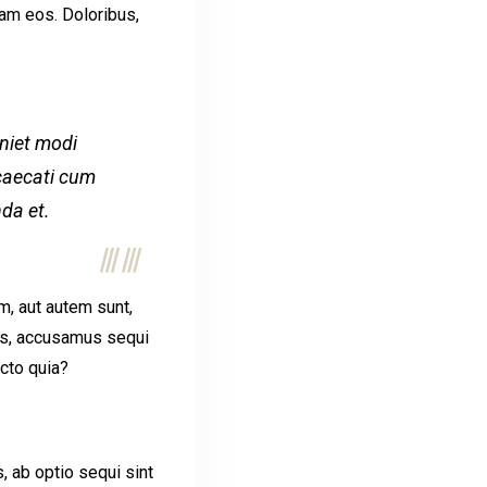
sam eos. Doloribus,
eniet modi
caecati cum
da et.
m, aut autem sunt,
us, accusamus sequi
cto quia?
, ab optio sequi sint