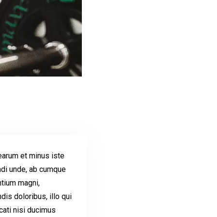
earum et minus iste
ndi unde, ab cumque
entium magni,
s doloribus, illo qui
ati nisi ducimus