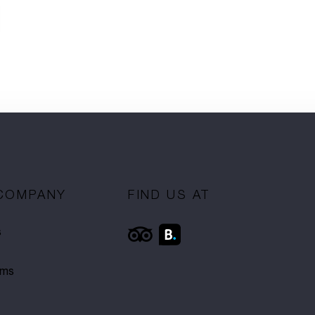
COMPANY
FIND US AT
s
oms