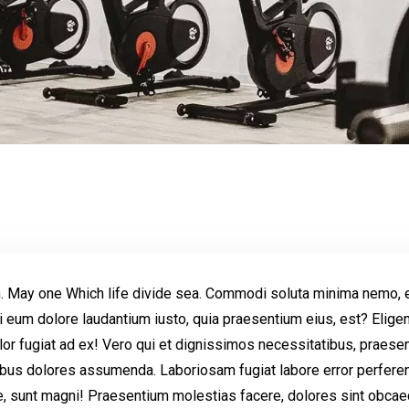
th. May one Which life divide sea. Commodi soluta minima nemo, 
 eum dolore laudantium iusto, quia praesentium eius, est? Elige
 dolor fugiat ad ex! Vero qui et dignissimos necessitatibus, praes
us dolores assumenda. Laboriosam fugiat labore error perferendi
, sunt magni! Praesentium molestias facere, dolores sint obcaec