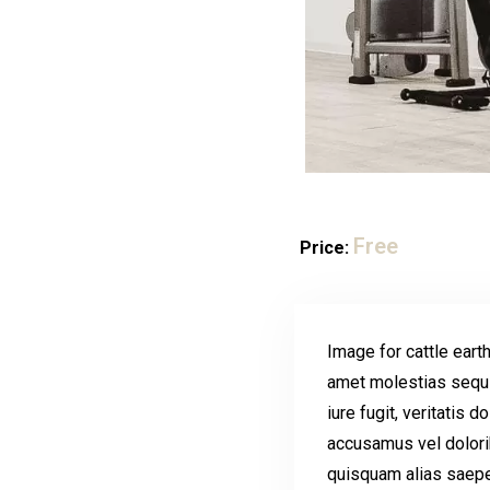
Free
Price:
Image for cattle ear
amet molestias sequi
iure fugit, veritatis
accusamus vel dolorib
quisquam alias saepe