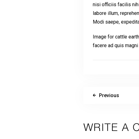
nisi officiis facilis 
labore illum, reprehe
Modi saepe, expedita
Image for cattle ear
facere ad quis magni 
Previous
WRITE A