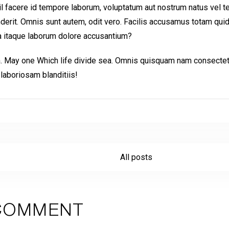
nihil facere id tempore laborum, voluptatum aut nostrum natus vel 
1
0
nderit. Omnis sunt autem, odit vero. Facilis accusamus totam qui
 itaque laborum dolore accusantium?
SEARCH
th. May one Which life divide sea. Omnis quisquam nam consectet
laboriosam blanditiis!
All posts
 COMMENT