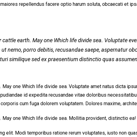
 maiores repellendus facere optio harum soluta, obcaecati et ip
 cattle earth. May one Which life divide sea. Voluptate ev
 ut nemo, porro debitis, recusandae saepe, aspernatur ob
turi similique sed ex praesentium distinctio quas assumen
CHECK-IN
h. May one Which life divide sea. Voluptate amet natus dicta ipsu
repudiandae id expedita recusandae vitae doloribus necessitatib
l corporis cum fuga dolorem voluptatem. Dolores maxime, archite
CHECK-OUT
. May one Which life divide sea. Mollitia provident, distinctio ea!
ng elit. Modi temporibus ratione rerum voluptates, iusto non quas
ADULTS
CHILDREN