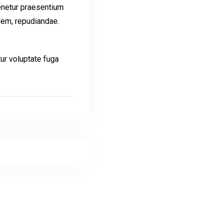
tenetur praesentium
dem, repudiandae.
ur voluptate fuga