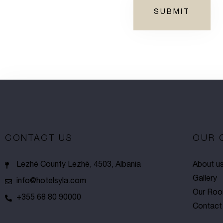
SUBMIT
CONTACT US
OUR 
Lezhë County Lezhë, 4503, Albania
About u
Gallery
info@hotelsyla.com
Our Ro
+355 68 80 90000
Contact